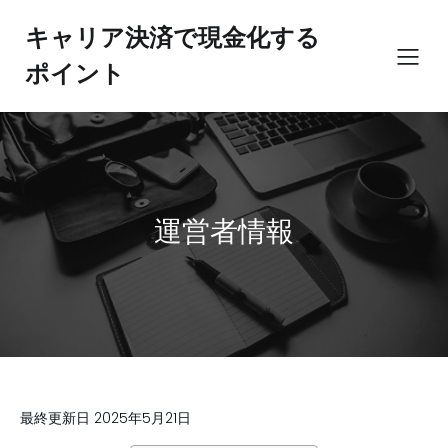
コ
ン
キャリア決済で現金化する
テ
ポイント
ン
ツ
へ
ス
キ
ッ
プ
運営者情報
最終更新日 2025年5月21日