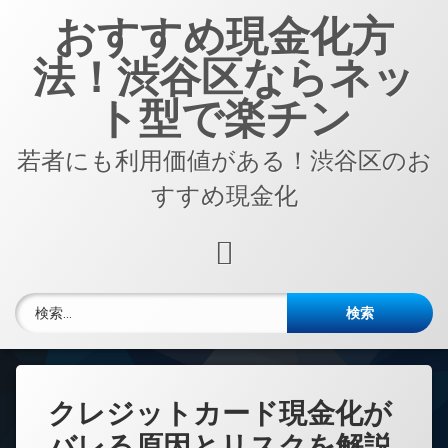
コ
おすすめ現金化方
ン
テ
法！渋谷区ならネッ
ン
ツ
ト型で楽チン
へ
ス
若者にも利用価値がある！渋谷区のお
キ
ッ
すすめ現金化
プ
RSS
検索:
クレジットカード現金化が
バレる原因とリスクを解説