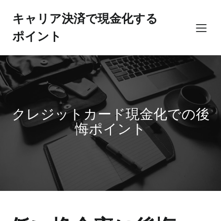
コ
ン
キャリア決済で現金化する
テ
ポイント
ン
ツ
へ
ス
キ
ッ
プ
クレジットカード現金化での後
悔ポイント