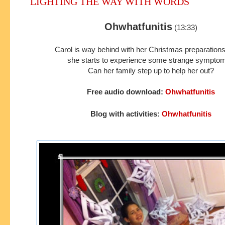
LIGHTING THE WAY WITH WORDS
Ohwhatfunitis
(13:33)
Carol is way behind with her Christmas preparatio
she starts to experience
some strange sympto
Can her family step up to help her out?
Free audio download:
Ohwhatfunitis
Blog with activities:
Ohwhatfunitis