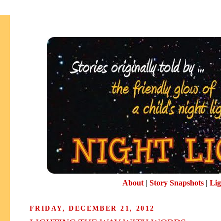
About
|
Story Snapshots
|
Lig
FRIDAY, DECEMBER 21, 2012