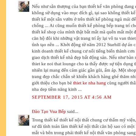
Nếu như sân thượng của bạn thiết kế văn phòng đang 
không sử dụng vào mục đích gì, tại sao không thiết k
thiết kế một sân vườn ở trên thiết kế phòng ngủ mái đ
chống ... Ai cũng muốn thiết kế phòng bếp trang trí c
thiết kế shop của mình thật bắt mắt mà quên mất một đ
căn hộ đôi khi những vật trang trí ấy lại vô tu van thiet
tình tạo nên ... Khởi động từ năm 2012 Starhill dự án 
kinh doanh thiết kế chung cư nổi tiếng biến thành cơn 
giao dịch thiết kế nhà đẹp bất động sản. Nếu như bàn 
thiet ke noi that lounge cho ta thấy được sự tiện dụng t
nhiên lại mang đến cảm giác gần gũi, ấm áp. Một shop
trang đẹp chắc chắn sẽ khiến khách hàng ghé thăm nhi
giới thiệu cho bạn bè
thiet ke nha hang
cùng người thâ
nha dep tiềm năng kinh ...
SEPTEMBER 17, 2015 AT 4:56 AM
Đào Tạo Vua Bếp
said...
Trong thiết kế thiết kế nội thất chung cư thẩm mỹ viện,
sư đã tính toán làm thiết kế nội thất căn hộ sao có một
mắt và bên trong phải thiết kế nội thất văn phòng san