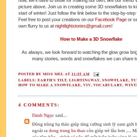
now, we'll have to settle for making our own, like our friend V
picture above
. Join us in creating some 3D snowflakes to ki
start
of winter! Just follow the link below to the step-by-step 
Feel free to post your creations on our
Facebook Page
or s
own flurry to us at
nightlightstories@gmail.com
!
How to Make a 3D Snowflake
As always, we look forward to watching the glow grow brig
many stories, words and snowflakes we can share to
POSTED BY
MISS MEL
AT
11:55 AM
LABELS:
EARTH'S TILT
,
LIGHTINGWAY
,
SNOWFLAKE
,
TU
HOW TO MAKE A SNOWFLAKE
,
VIV
,
VOCABULARY
,
WINT
4 COMMENTS:
Danh Ngọc
said...
Đông trùng hạ thảo giúp tăng cường sinh lý nam giới h
ngoài ra
dong trung ha thao
còn giúp trẻ lâu hơn ,... M
của tâm hồn , chính vì vậy để mắt luôn luôn sáng là q