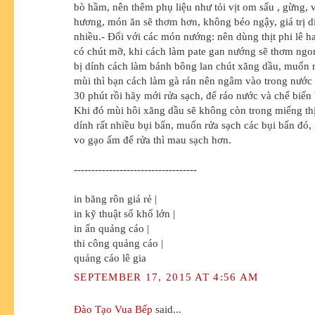
bò hầm, nên thêm phụ liệu như tỏi vịt om sấu , gừng, 
hương, món ăn sẽ thơm hơn, không béo ngậy, giá trị 
nhiều.- Đối với các món nướng: nên dùng thịt phi lê 
có chút mỡ, khi cách làm pate gan nướng sẽ thơm ngon
bị dính cách làm bánh bông lan chút xăng dầu, muốn rử
mùi thì bạn cách làm gà rán nên ngâm vào trong nước t
30 phút rồi hãy mới rửa sạch, để ráo nước và chế biến
Khi đó mùi hôi xăng dầu sẽ không còn trong miếng thị
dính rất nhiều bụi bẩn, muốn rửa sạch các bụi bẩn đó,
vo gạo ấm để rửa thì mau sạch hơn.
-----------------------------------
in băng rôn giá rẻ |
in kỹ thuật số khổ lớn |
in ấn quảng cáo |
thi công quảng cáo |
quảng cáo lê gia
SEPTEMBER 17, 2015 AT 4:56 AM
Đào Tạo Vua Bếp
said...