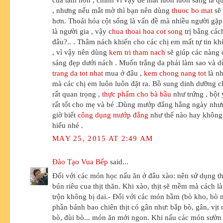
, nhưng nếu mắt mờ thì bạn nên dùng
thuoc bo mat
sẽ 
hơn. Thoái hóa cột sống là vấn đề mà nhiều người gặp 
là người gia , vậy
chua thoai hoa cot song
trị bằng cách
đâu?.. . Thâm nách khiến cho các chị em mất tự tin kh
, vì vậy nên dùng
kem tri tham nach
sẽ giúp các nàng 
sáng đẹp dưới nách . Muốn trắng da phải làm sao và 
trang da tot nhat
mua ở đâu ,
kem chong nang tot
là n
mà các chị em luôn luôn đặt ra. Bồ sung dinh dưỡng c
rất quan trọng ,
thực phẩm cho bà bầu
như trứng , bột 
rất tốt cho mẹ và bé .Dùng mướp đắng hằng ngày như
giờ biết
công dụng mướp đắng
như thế nào hay không
hiểu nhé .
MAY 25, 2015 AT 2:49 AM
Đào Tạo Vua Bếp
said...
Đối với các món học nấu ăn ở đâu xào: nên sử dụng thị
bún riêu cua thịt thăn. Khi xào, thịt sẽ mềm mà cách l
trộn không bị dai.- Đối với các món hầm (bò kho, bò n
phần bánh bao chiên thịt có gân như: bắp bò, gân, vịt
bò, đùi bò... món ăn mới ngon. Khi nấu các món sườn